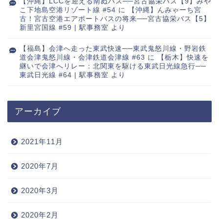
【沖縄】LCCを迎える南ぬバス──宮古協栄バス【9】みや
こ下地島空港リゾート線 #54
に
【沖縄】んみゃーち宮
古！宮古空港エアポートバスの将来──宮古協栄バス【5】
新里宮国線 #59 | 駅事務室
より
【福島】会津へ走った東武快速──東武鬼怒川線・野岩鉄
道会津鬼怒川線・会津鉄道会津線 #63
に
【栃木】快速を
継いで会津へリレー：北関東を駆ける東武日光線急行──
東武日光線 #64 | 駅事務室
より
アーカイブ
2021年11月
2020年7月
2020年3月
2020年2月