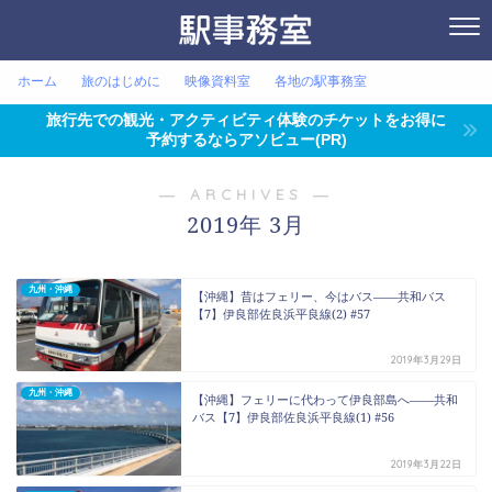
ホーム
旅のはじめに
映像資料室
各地の駅事務室
旅行先での観光・アクティビティ体験のチケットをお得に
予約するならアソビュー(PR)
― ARCHIVES ―
2019年 3月
九州・沖縄
【沖縄】昔はフェリー、今はバス――共和バス
【7】伊良部佐良浜平良線(2) #57
2019年3月29日
九州・沖縄
【沖縄】フェリーに代わって伊良部島へ――共和
バス【7】伊良部佐良浜平良線(1) #56
2019年3月22日