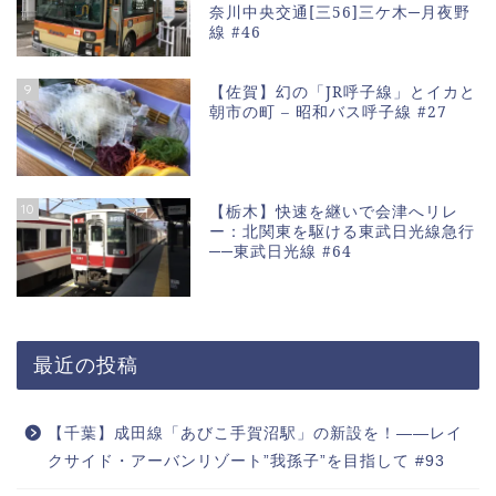
奈川中央交通[三56]三ケ木─月夜野
線 #46
9
【佐賀】幻の「JR呼子線」とイカと
朝市の町 – 昭和バス呼子線 #27
10
【栃木】快速を継いで会津へリレ
ー：北関東を駆ける東武日光線急行
──東武日光線 #64
最近の投稿
【千葉】成田線「あびこ手賀沼駅」の新設を！――レイ
クサイド・アーバンリゾート”我孫子”を目指して #93