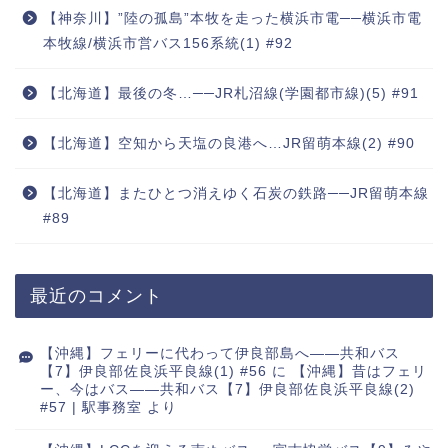
【神奈川】”陸の孤島”本牧を走った横浜市電──横浜市電
本牧線/横浜市営バス156系統(1) #92
【北海道】最後の冬…──JR札沼線(学園都市線)(5) #91
【北海道】空知から天塩の良港へ…JR留萌本線(2) #90
【北海道】またひとつ消えゆく石炭の鉄路──JR留萌本線
#89
最近のコメント
【沖縄】フェリーに代わって伊良部島へ――共和バス
【7】伊良部佐良浜平良線(1) #56
に
【沖縄】昔はフェリ
ー、今はバス――共和バス【7】伊良部佐良浜平良線(2)
#57 | 駅事務室
より