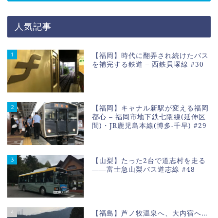
人気記事
1
【福岡】時代に翻弄され続けたバス
を補完する鉄道 – 西鉄貝塚線 #30
2
【福岡】キャナル新駅が変える福岡
都心 – 福岡市地下鉄七隈線(延伸区
間)・JR鹿児島本線(博多-千早) #29
3
【山梨】たった2台で道志村を走る
――富士急山梨バス道志線 #48
4
【福島】芦ノ牧温泉へ、大内宿へ…