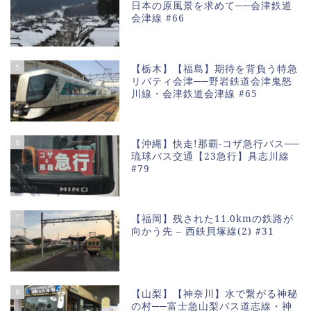
日本の原風景を求めて──会津鉄道
会津線 #66
5
【栃木】【福島】期待を背負う特急
リバティ会津──野岩鉄道会津鬼怒
川線・会津鉄道会津線 #65
6
【沖縄】快走!那覇-コザ急行バス──
琉球バス交通【23急行】具志川線
#79
7
【福岡】残された11.0kmの鉄路が
向かう先 – 西鉄貝塚線(2) #31
8
【山梨】【神奈川】水で繋がる神秘
の村──富士急山梨バス道志線・神