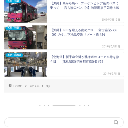
九州・沖縄
【沖縄】島から島へ…ブーゲンビレア色のバスに
乗って──宮古協栄バス【4】与那覇嘉手苅線 #55
2019年3月15日
九州・沖縄
【沖縄】LCCを迎える南ぬバス──宮古協栄バス
【9】みやこ下地島空港リゾート線 #54
2019年3月11日
東北・北海道
【北海道】新千歳空港が北海道のローカル線を救
う日――JR札沼線(学園都市線)(4) #53
2019年3月1日
HOME
2019年
3月