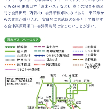
がある(例:JR東日本「週末パス」など)。多くの場合有効区
間は会津田島─西若松(─会津若松)間のみであり、東武線か
らの電車が乗り入れ、実質的に東武線の延長として機能す
る会津高原尾瀬口─会津田島間は含まないことが多い。