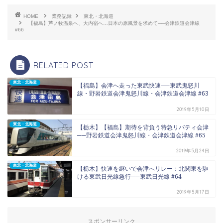
HOME
業務記録
東北・北海道
【福島】芦ノ牧温泉へ、大内宿へ…日本の原風景を求めて──会津鉄道会津線
#66
RELATED POST
東北・北海道
【福島】会津へ走った東武快速──東武鬼怒川
線・野岩鉄道会津鬼怒川線・会津鉄道会津線 #63
2019年5月10日
東北・北海道
【栃木】【福島】期待を背負う特急リバティ会津
──野岩鉄道会津鬼怒川線・会津鉄道会津線 #65
2019年5月24日
東北・北海道
【栃木】快速を継いで会津へリレー：北関東を駆
ける東武日光線急行──東武日光線 #64
2019年5月17日
スポンサーリンク