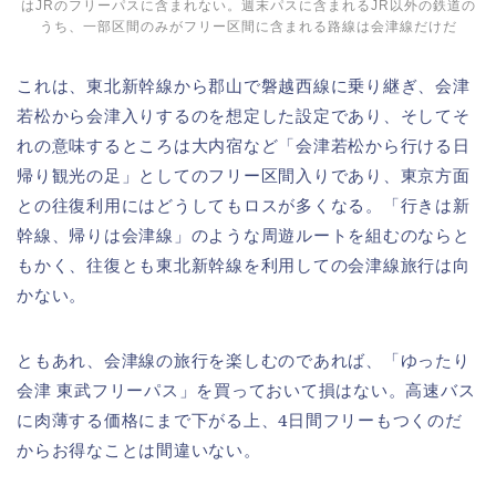
はJRのフリーパスに含まれない。週末パスに含まれるJR以外の鉄道の
うち、一部区間のみがフリー区間に含まれる路線は会津線だけだ
これは、東北新幹線から郡山で磐越西線に乗り継ぎ、会津
若松から会津入りするのを想定した設定であり、そしてそ
れの意味するところは大内宿など「会津若松から行ける日
帰り観光の足」としてのフリー区間入りであり、東京方面
との往復利用にはどうしてもロスが多くなる。「行きは新
幹線、帰りは会津線」のような周遊ルートを組むのならと
もかく、往復とも東北新幹線を利用しての会津線旅行は向
かない。
ともあれ、会津線の旅行を楽しむのであれば、「ゆったり
会津 東武フリーパス」を買っておいて損はない。高速バス
に肉薄する価格にまで下がる上、4日間フリーもつくのだ
からお得なことは間違いない。