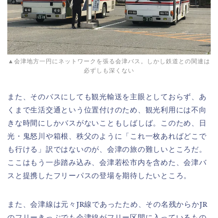
▲会津地方一円にネットワークを張る会津バス。しかし鉄道との関連は
必ずしも深くない
また、そのバスにしても観光輸送を主眼としておらず、あ
くまで生活交通という位置付けのため、観光利用には不向
きな時間にしかバスがないこともしばしば。このため、日
光・鬼怒川や箱根、秩父のように「これ一枚あればどこで
も行ける」訳ではないのが、会津の旅の難しいところだ。
ここはもう一歩踏み込み、会津若松市内を含めた、会津バ
スと提携したフリーパスの登場を期待したいところ。
また、会津線は元々JR線であったため、その名残からかJR
のフリーきっぷでも会津線がフリー区間に入っているもの