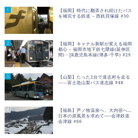
1
【福岡】時代に翻弄され続けたバス
を補完する鉄道 – 西鉄貝塚線 #30
2
【福岡】キャナル新駅が変える福岡
都心 – 福岡市地下鉄七隈線(延伸区
間)・JR鹿児島本線(博多-千早) #29
3
【山梨】たった2台で道志村を走る
――富士急山梨バス道志線 #48
4
【福島】芦ノ牧温泉へ、大内宿へ…
日本の原風景を求めて──会津鉄道
会津線 #66