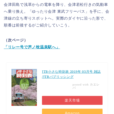
会津田島で浅草からの電車を降り、会津若松行きの気動車
へ乗り換え。「ゆったり会津 東武フリーパス」を手に、会
津線の立ち寄りスポットへ。実際のダイヤに沿った形で、
順番は前後するがご紹介していこう。
（次ページ）
「リレー号で芦ノ牧温泉駅へ」
JTB小さな時刻表 2019年 03月号 雑誌
/JTBパブリッシング
カエレ
posted with
バ
楽天市場
Amazon