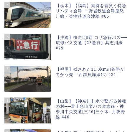
5
【栃木】【福島】期待を背負う特急
リバティ会津──野岩鉄道会津鬼怒
川線・会津鉄道会津線 #65
6
【沖縄】快走!那覇-コザ急行バス──
琉球バス交通【23急行】具志川線
#79
7
【福岡】残された11.0kmの鉄路が
向かう先 – 西鉄貝塚線(2) #31
8
【山梨】【神奈川】水で繋がる神秘
の村──富士急山梨バス道志線・神
奈川中央交通[三56]三ケ木─月夜野
線 #46