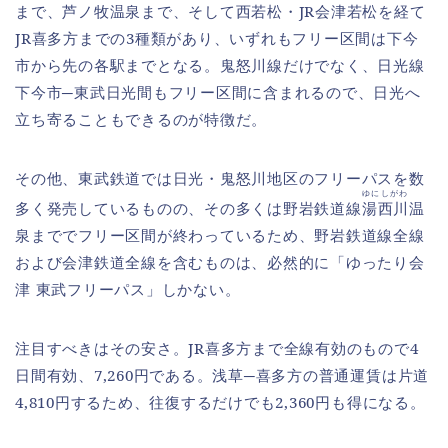
まで、芦ノ牧温泉まで、そして西若松・JR会津若松を経て
JR喜多方までの3種類があり、いずれもフリー区間は下今
市から先の各駅までとなる。鬼怒川線だけでなく、日光線
下今市─東武日光間もフリー区間に含まれるので、日光へ
立ち寄ることもできるのが特徴だ。
その他、東武鉄道では日光・鬼怒川地区のフリーパスを数
ゆにしがわ
多く発売しているものの、その多くは野岩鉄道線
湯西川
温
泉まででフリー区間が終わっているため、野岩鉄道線全線
および会津鉄道全線を含むものは、必然的に「ゆったり会
津 東武フリーパス」しかない。
注目すべきはその安さ。JR喜多方まで全線有効のもので4
日間有効、7,260円である。浅草─喜多方の普通運賃は片道
4,810円するため、往復するだけでも2,360円も得になる。