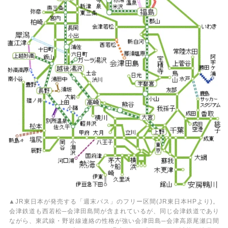
▲JR東日本が発売する「週末パス」のフリー区間(JR東日本HPより)。
会津鉄道も西若松─会津田島間が含まれているが、同じ会津鉄道であり
ながら、東武線・野岩線連絡の性格が強い会津田島─会津高原尾瀬口間