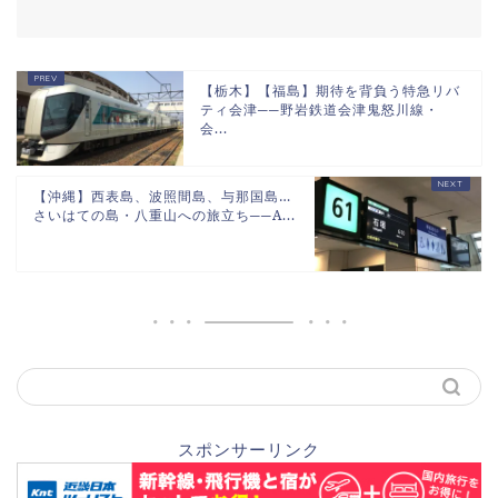
【栃木】【福島】期待を背負う特急リバ
ティ会津──野岩鉄道会津鬼怒川線・
会...
【沖縄】西表島、波照間島、与那国島…
さいはての島・八重山への旅立ち──A...
スポンサーリンク