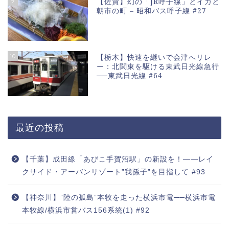
9
【佐賀】幻の「JR呼子線」とイカと
朝市の町 – 昭和バス呼子線 #27
10
【栃木】快速を継いで会津へリレ
ー：北関東を駆ける東武日光線急行
──東武日光線 #64
最近の投稿
【千葉】成田線「あびこ手賀沼駅」の新設を！――レイ
クサイド・アーバンリゾート”我孫子”を目指して #93
【神奈川】”陸の孤島”本牧を走った横浜市電──横浜市電
本牧線/横浜市営バス156系統(1) #92