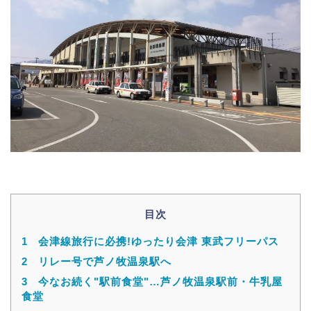
目次
1
会津線旅行に必携!ゆったり会津 東武フリーパス
2
リレー号で芦ノ牧温泉駅へ
3
今なお続く"駅前食堂"…芦ノ牧温泉駅前・牛乳屋
食堂