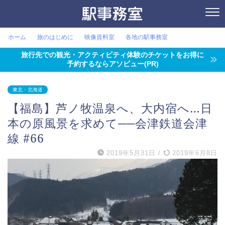
ホーム
旅のはじめに
映像資料室
各地の駅事務室
旅行先での観光・アクティビティ体験のチケットをお得に
予約するならアソビュー(PR)
東北・北海道
【福島】芦ノ牧温泉へ、大内宿へ…日
本の原風景を求めて──会津鉄道会津
線 #66
2019年5月31日
/
2019年6月8日