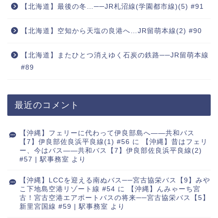
【北海道】最後の冬…──JR札沼線(学園都市線)(5) #91
【北海道】空知から天塩の良港へ…JR留萌本線(2) #90
【北海道】またひとつ消えゆく石炭の鉄路──JR留萌本線
#89
最近のコメント
【沖縄】フェリーに代わって伊良部島へ――共和バス
【7】伊良部佐良浜平良線(1) #56
に
【沖縄】昔はフェリ
ー、今はバス――共和バス【7】伊良部佐良浜平良線(2)
#57 | 駅事務室
より
【沖縄】LCCを迎える南ぬバス──宮古協栄バス【9】みや
こ下地島空港リゾート線 #54
に
【沖縄】んみゃーち宮
古！宮古空港エアポートバスの将来──宮古協栄バス【5】
新里宮国線 #59 | 駅事務室
より