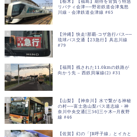
5
【栃木】【福島】期待を背負う特急
リバティ会津──野岩鉄道会津鬼怒
川線・会津鉄道会津線 #65
6
【沖縄】快走!那覇-コザ急行バス──
琉球バス交通【23急行】具志川線
#79
7
【福岡】残された11.0kmの鉄路が
向かう先 – 西鉄貝塚線(2) #31
8
【山梨】【神奈川】水で繋がる神秘
の村──富士急山梨バス道志線・神
奈川中央交通[三56]三ケ木─月夜野
線 #46
9
【佐賀】幻の「JR呼子線」とイカと