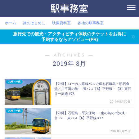
ホーム
旅のはじめに
映像資料室
各地の駅事務室
旅行先での観光・アクティビティ体験のチケットをお得に
予約するならアソビュー(PR)
― ARCHIVES ―
2019年 8月
九州・沖縄
【沖縄】ローカル路線バスで巡る石垣島・明石食
堂／川平湾の旅──東バス【6】平野線・【3】東回
り一周線 #78
2019年8月30日
九州・沖縄
【沖縄】石垣島：平久保崎･･･南の島の"北の灯
台"へ──東バス【6】平野線 #77
2019年8月23日