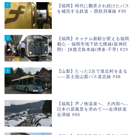
1
【福岡】時代に翻弄され続けたバス
を補完する鉄道 – 西鉄貝塚線 #30
2
【福岡】キャナル新駅が変える福岡
都心 – 福岡市地下鉄七隈線(延伸区
間)・JR鹿児島本線(博多-千早) #29
3
【山梨】たった2台で道志村を走る
――富士急山梨バス道志線 #48
4
【福島】芦ノ牧温泉へ、大内宿へ…
日本の原風景を求めて──会津鉄道
会津線 #66