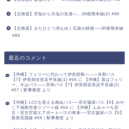
【北海道】空知から天塩の良港へ…JR留萌本線(2) #90
【北海道】またひとつ消えゆく石炭の鉄路──JR留萌本線
#89
最近のコメント
【沖縄】フェリーに代わって伊良部島へ――共和バス
【7】伊良部佐良浜平良線(1) #56
に
【沖縄】昔はフェリ
ー、今はバス――共和バス【7】伊良部佐良浜平良線(2)
#57 | 駅事務室
より
【沖縄】LCCを迎える南ぬバス──宮古協栄バス【9】みや
こ下地島空港リゾート線 #54
に
【沖縄】んみゃーち宮
古！宮古空港エアポートバスの将来──宮古協栄バス【5】
新里宮国線 #59 | 駅事務室
より