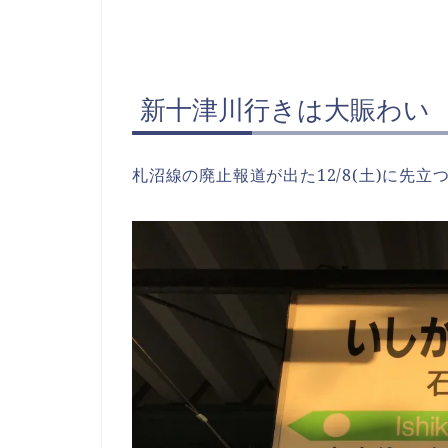
新十津川行きは大賑わい
札沼線の廃止報道が出た12/8(土)に先立