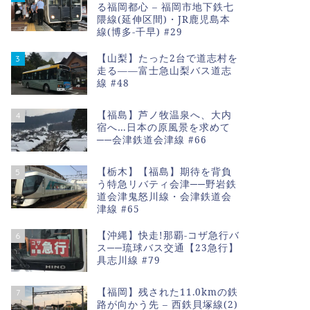
る福岡都心 – 福岡市地下鉄七
隈線(延伸区間)・JR鹿児島本
線(博多-千早) #29
【山梨】たった2台で道志村を
3
走る――富士急山梨バス道志
線 #48
【福島】芦ノ牧温泉へ、大内
4
宿へ…日本の原風景を求めて
──会津鉄道会津線 #66
【栃木】【福島】期待を背負
5
う特急リバティ会津──野岩鉄
道会津鬼怒川線・会津鉄道会
津線 #65
【沖縄】快走!那覇-コザ急行バ
6
ス──琉球バス交通【23急行】
具志川線 #79
【福岡】残された11.0kmの鉄
7
路が向かう先 – 西鉄貝塚線(2)