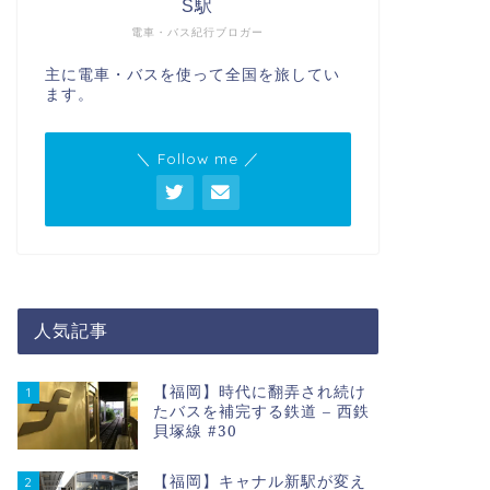
S駅
電車・バス紀行ブロガー
主に電車・バスを使って全国を旅してい
ます。
＼ Follow me ／
人気記事
【福岡】時代に翻弄され続け
1
たバスを補完する鉄道 – 西鉄
貝塚線 #30
【福岡】キャナル新駅が変え
2