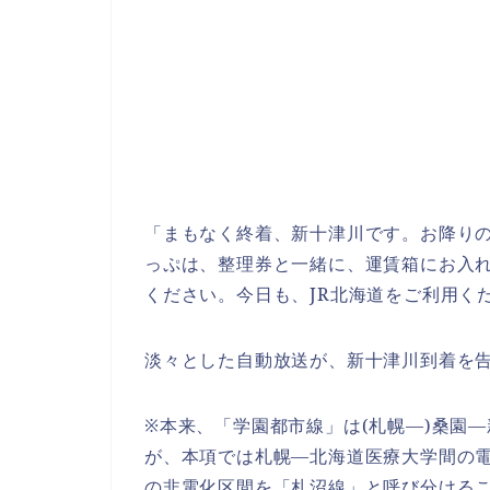
「まもなく終着、新十津川です。お降り
っぷは、整理券と一緒に、運賃箱にお入
ください。今日も、JR北海道をご利用く
淡々とした自動放送が、新十津川到着を告
※本来、「学園都市線」は(札幌―)桑園
が、本項では札幌―北海道医療大学間の
の非電化区間を「札沼線」と呼び分ける