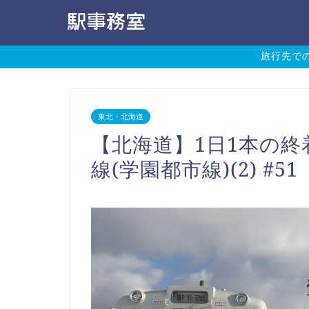
旅行先で
東北・北海道
【北海道】1日1本の終
線(学園都市線)(2) #51