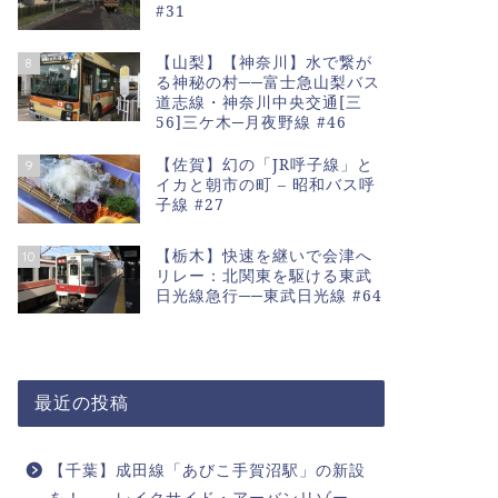
#31
【山梨】【神奈川】水で繋が
8
る神秘の村──富士急山梨バス
道志線・神奈川中央交通[三
56]三ケ木─月夜野線 #46
【佐賀】幻の「JR呼子線」と
9
イカと朝市の町 – 昭和バス呼
子線 #27
【栃木】快速を継いで会津へ
10
リレー：北関東を駆ける東武
日光線急行──東武日光線 #64
最近の投稿
【千葉】成田線「あびこ手賀沼駅」の新設