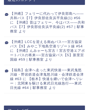
【沖縄】フェリーに代わって伊良部島へ――
共和バス【7】伊良部佐良浜平良線(1) #56
に
【沖縄】昔はフェリー、今はバス――共和
バス【7】伊良部佐良浜平良線(2) #57 | 駅事
務室
より
【沖縄】LCCを迎える南ぬバス──宮古協栄
バス【9】みやこ下地島空港リゾート線 #54
に
【沖縄】んみゃーち宮古！宮古空港エアポ
ートバスの将来──宮古協栄バス【5】新里宮
国線 #59 | 駅事務室
より
【福島】会津へ走った東武快速──東武鬼怒
川線・野岩鉄道会津鬼怒川線・会津鉄道会津
線 #63
に
【栃木】快速を継いで会津へリレ
ー：北関東を駆ける東武日光線急行──東武
日光線 #64 | 駅事務室
より