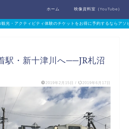
ホーム
映像資料室（YouTube）
の観光・アクティビティ体験のチケットをお得に予約するならアソビュ
着駅・新十津川へ──JR札沼
2019年2月15日
/
2019年6月17日