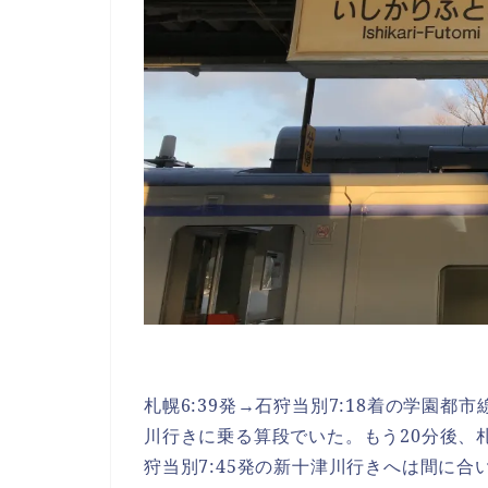
札幌6:39発→石狩当別7:18着の学園都
川行きに乗る算段でいた。もう20分後、札
狩当別7:45発の新十津川行きへは間に