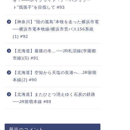
を！――レイクサイド・アーバンリゾー
ト”我孫子”を目指して #93
【神奈川】”陸の孤島”本牧を走った横浜市電
──横浜市電本牧線/横浜市営バス156系統
(1) #92
【北海道】最後の冬…──JR札沼線(学園都
市線)(5) #91
【北海道】空知から天塩の良港へ…JR留萌
本線(2) #90
【北海道】またひとつ消えゆく石炭の鉄路
──JR留萌本線 #89
最近のコメント