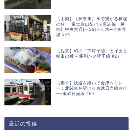
8
【山梨】【神奈川】水で繋がる神秘
の村──富士急山梨バス道志線・神
奈川中央交通[三56]三ケ木─月夜野
線 #46
9
【佐賀】幻の「JR呼子線」とイカと
朝市の町 – 昭和バス呼子線 #27
10
【栃木】快速を継いで会津へリレ
ー：北関東を駆ける東武日光線急行
──東武日光線 #64
最近の投稿