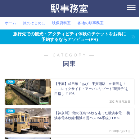
ホーム
旅のはじめに
映像資料室
各地の駅事務室
旅行先での観光・アクティビティ体験のチケットをお得に
予約するならアソビュー(PR)
― CATEGORY ―
関東
関東
【千葉】成田線「あびこ手賀沼駅」の新設を！
――レイクサイド・アーバンリゾート"我孫子"を
目指して #93
2021年11月26日
関東
【神奈川】"陸の孤島"本牧を走った横浜市電──横
浜市電本牧線/横浜市営バス156系統(1) #92
2020年7月24日