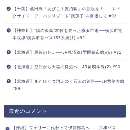
【千葉】成田線「あびこ手賀沼駅」の新設を！――レイ
クサイド・アーバンリゾート”我孫子”を目指して #93
【神奈川】”陸の孤島”本牧を走った横浜市電──横浜市電
本牧線/横浜市営バス156系統(1) #92
【北海道】最後の冬…──JR札沼線(学園都市線)(5) #91
【北海道】空知から天塩の良港へ…JR留萌本線(2) #90
【北海道】またひとつ消えゆく石炭の鉄路──JR留萌本線
#89
最近のコメント
【沖縄】フェリーに代わって伊良部島へ――共和バス