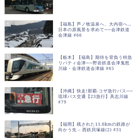
4
【福島】芦ノ牧温泉へ、大内宿へ…
日本の原風景を求めて──会津鉄道
会津線 #66
5
【栃木】【福島】期待を背負う特急
リバティ会津──野岩鉄道会津鬼怒
川線・会津鉄道会津線 #65
6
【沖縄】快走!那覇-コザ急行バス──
琉球バス交通【23急行】具志川線
#79
7
【福岡】残された11.0kmの鉄路が
向かう先 – 西鉄貝塚線(2) #31