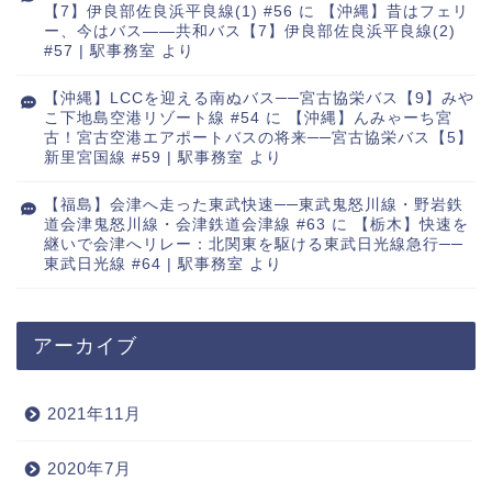
【7】伊良部佐良浜平良線(1) #56
に
【沖縄】昔はフェリ
ー、今はバス――共和バス【7】伊良部佐良浜平良線(2)
#57 | 駅事務室
より
【沖縄】LCCを迎える南ぬバス──宮古協栄バス【9】みや
こ下地島空港リゾート線 #54
に
【沖縄】んみゃーち宮
古！宮古空港エアポートバスの将来──宮古協栄バス【5】
新里宮国線 #59 | 駅事務室
より
【福島】会津へ走った東武快速──東武鬼怒川線・野岩鉄
道会津鬼怒川線・会津鉄道会津線 #63
に
【栃木】快速を
継いで会津へリレー：北関東を駆ける東武日光線急行──
東武日光線 #64 | 駅事務室
より
アーカイブ
2021年11月
2020年7月