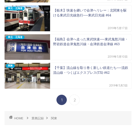
東北・北海道
【栃木】快速を継いで会津へリレー：北関東を駆
ける東武日光線急行──東武日光線 #64
2019年5月17日
東北・北海道
【福島】会津へ走った東武快速──東武鬼怒川線・
野岩鉄道会津鬼怒川線・会津鉄道会津線 #63
2019年5月10日
関東
【千葉】流山線を取り巻く新しい鉄道たち──流鉄
流山線・つくばエクスプレス(TX) #62
2019年5月3日
1
2
HOME
業務記録
関東