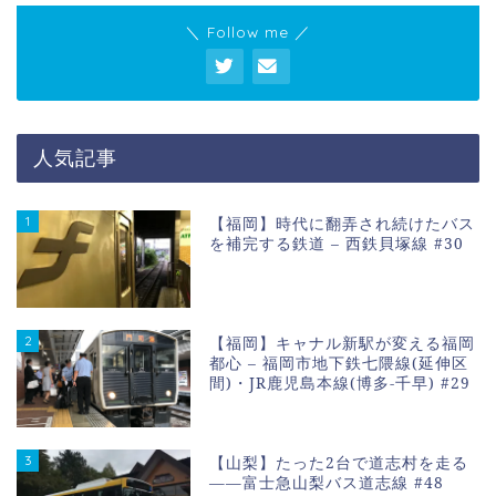
＼ Follow me ／
人気記事
1
【福岡】時代に翻弄され続けたバス
を補完する鉄道 – 西鉄貝塚線 #30
2
【福岡】キャナル新駅が変える福岡
都心 – 福岡市地下鉄七隈線(延伸区
間)・JR鹿児島本線(博多-千早) #29
3
【山梨】たった2台で道志村を走る
――富士急山梨バス道志線 #48