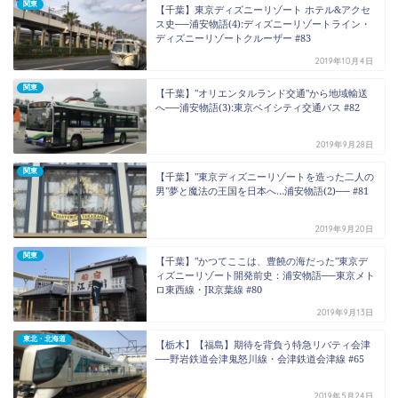
関東
【千葉】東京ディズニーリゾート ホテル&アクセ
ス史──浦安物語(4):ディズニーリゾートライン・
ディズニーリゾートクルーザー #83
2019年10月4日
関東
【千葉】"オリエンタルランド交通"から地域輸送
へ──浦安物語(3):東京ベイシティ交通バス #82
2019年9月28日
関東
【千葉】"東京ディズニーリゾートを造った二人の
男"夢と魔法の王国を日本へ…浦安物語(2)── #81
2019年9月20日
関東
【千葉】"かつてここは、豊饒の海だった"東京デ
ィズニーリゾート開発前史：浦安物語──東京メト
ロ東西線・JR京葉線 #80
2019年9月13日
東北・北海道
【栃木】【福島】期待を背負う特急リバティ会津
──野岩鉄道会津鬼怒川線・会津鉄道会津線 #65
2019年5月24日