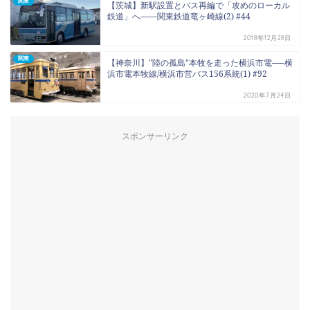
関東
【茨城】新駅設置とバス再編で「攻めのローカル
鉄道」へ――関東鉄道竜ヶ崎線(2) #44
2018年12月28日
関東
【神奈川】"陸の孤島"本牧を走った横浜市電──横
浜市電本牧線/横浜市営バス156系統(1) #92
2020年7月24日
スポンサーリンク