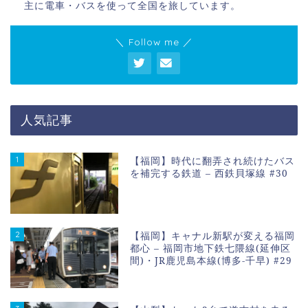
主に電車・バスを使って全国を旅しています。
＼ Follow me ／
人気記事
1
【福岡】時代に翻弄され続けたバス
を補完する鉄道 – 西鉄貝塚線 #30
2
【福岡】キャナル新駅が変える福岡
都心 – 福岡市地下鉄七隈線(延伸区
間)・JR鹿児島本線(博多-千早) #29