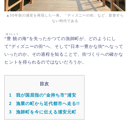
▲50年前の浦安を再現した一角。「ディズニーの街」など、影形すら
ない時代である
ほうじょう
“
豊饒
の海”を失ったかつての漁師町が、どのようにし
て”ディズニーの街”へ、そして”日本一豊かな街”へなって
いったのか。その過程を知ることで、街づくりへの確かな
ヒントを得られるのではないだろうか。
目次
1
我が国屈指の"金持ち市"浦安
2
漁業の町から近代都市へ走る!!
3
漁師町を今に伝える浦安元町