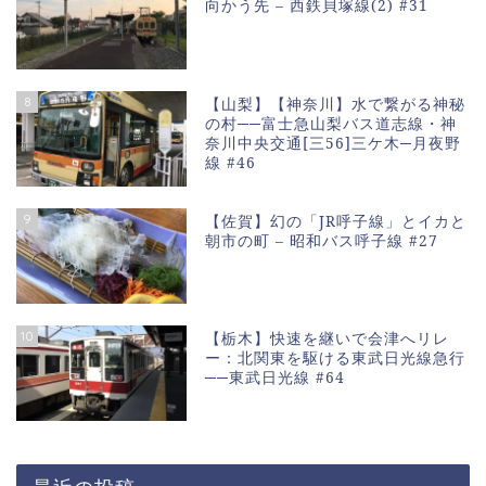
向かう先 – 西鉄貝塚線(2) #31
8
【山梨】【神奈川】水で繋がる神秘
の村──富士急山梨バス道志線・神
奈川中央交通[三56]三ケ木─月夜野
線 #46
9
【佐賀】幻の「JR呼子線」とイカと
朝市の町 – 昭和バス呼子線 #27
10
【栃木】快速を継いで会津へリレ
ー：北関東を駆ける東武日光線急行
──東武日光線 #64