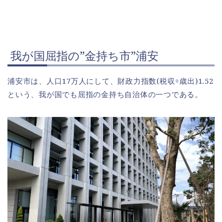
我が国屈指の”金持ち市”浦安
浦安市は、人口17万人にして、財政力指数(税収÷歳出)1.52
という、我が国でも屈指の金持ち自治体の一つである。