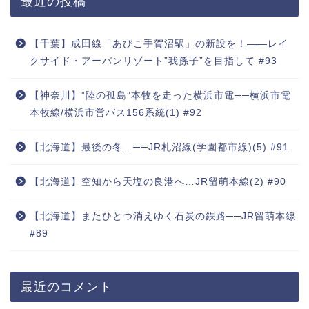
最近の投稿
【千葉】成田線「あびこ手賀沼駅」の新設を！――レイ
クサイド・アーバンリゾート”我孫子”を目指して #93
【神奈川】”陸の孤島”本牧を走った横浜市電──横浜市電
本牧線/横浜市営バス156系統(1) #92
【北海道】最後の冬…──JR札沼線(学園都市線)(5) #91
【北海道】空知から天塩の良港へ…JR留萌本線(2) #90
【北海道】またひとつ消えゆく石炭の鉄路──JR留萌本線
#89
最近のコメント