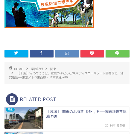
HOME
業務記録
関東
【千葉】”かつてここは、豊饒の海だった”東京ディズニーリゾート開発前史：浦
安物語──東京メトロ東西線・JR京葉線 #80
RELATED POST
関東
【茨城】"関東の北海道"を駆ける──関東鉄道常総
線 #40
2018年11月30日