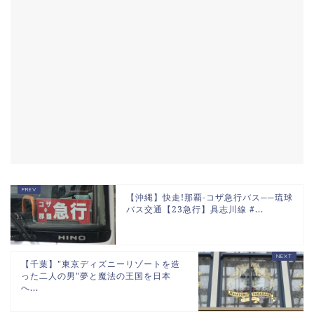
【沖縄】快走!那覇-コザ急行バス──琉球
バス交通【23急行】具志川線 #...
【千葉】"東京ディズニーリゾートを造
った二人の男"夢と魔法の王国を日本
へ...