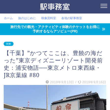
ホーム
旅のはじめに
映像資料室
各地の駅事務室
旅行先での観光・アクティビティ体験のチケットをお得に
予約するならアソビュー(PR)
関東
【千葉】”かつてここは、豊饒の海だ
った”東京ディズニーリゾート開発前
史：浦安物語──東京メトロ東西線・
JR京葉線 #80
2019年9月13日
/
2019年9月16日