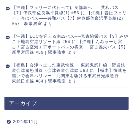
【沖縄】フェリーに代わって伊良部島へ――共和バス
【7】伊良部佐良浜平良線(1) #56
に
【沖縄】昔はフェリ
ー、今はバス――共和バス【7】伊良部佐良浜平良線(2)
#57 | 駅事務室
より
【沖縄】LCCを迎える南ぬバス──宮古協栄バス【9】みや
こ下地島空港リゾート線 #54
に
【沖縄】んみゃーち宮
古！宮古空港エアポートバスの将来──宮古協栄バス【5】
新里宮国線 #59 | 駅事務室
より
【福島】会津へ走った東武快速──東武鬼怒川線・野岩鉄
道会津鬼怒川線・会津鉄道会津線 #63
に
【栃木】快速を
継いで会津へリレー：北関東を駆ける東武日光線急行──
東武日光線 #64 | 駅事務室
より
アーカイブ
2021年11月