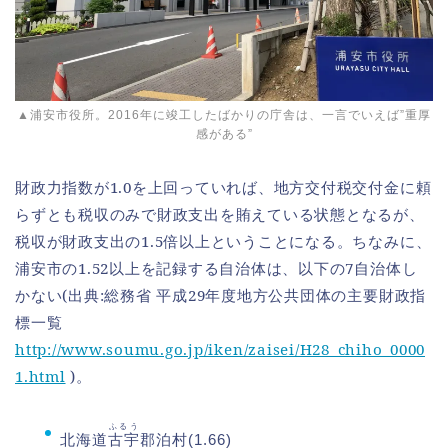
▲浦安市役所。2016年に竣工したばかりの庁舎は、一言でいえば”重厚
感がある”
財政力指数が1.0を上回っていれば、地方交付税交付金に頼
らずとも税収のみで財政支出を賄えている状態となるが、
税収が財政支出の1.5倍以上ということになる。ちなみに、
浦安市の1.52以上を記録する自治体は、以下の7自治体し
かない(出典:総務省 平成29年度地方公共団体の主要財政指
標一覧
http://www.soumu.go.jp/iken/zaisei/H28_chiho_0000
1.html
)。
ふるう
北海道
古宇
郡泊村(1.66)