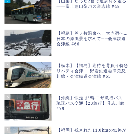
3
【山梨】たった2台で道志村を走る
――富士急山梨バス道志線 #48
4
【福島】芦ノ牧温泉へ、大内宿へ…
日本の原風景を求めて──会津鉄道
会津線 #66
5
【栃木】【福島】期待を背負う特急
リバティ会津──野岩鉄道会津鬼怒
川線・会津鉄道会津線 #65
6
【沖縄】快走!那覇-コザ急行バス──
琉球バス交通【23急行】具志川線
#79
7
【福岡】残された11.0kmの鉄路が