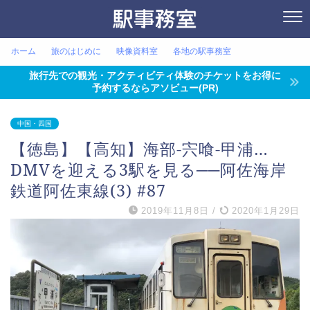
ホーム
旅のはじめに
映像資料室
各地の駅事務室
旅行先での観光・アクティビティ体験のチケットをお得に
予約するならアソビュー(PR)
中国・四国
【徳島】【高知】海部-宍喰-甲浦…
DMVを迎える3駅を見る──阿佐海岸
鉄道阿佐東線(3) #87
2019年11月8日
/
2020年1月29日