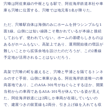
宍喰は阿佐東線の中枢となる駅で、阿佐海岸鉄道本社や車
庫も宍喰に位置する。宍喰では地元客1名が降りた。
ただ、宍喰駅自体は海側のみにホームを持つシンプルな1
面1線。山側には短い線路こそ敷かれているが本線と接続
しておらず、使われていない。ホームの基礎らしきものは
あるがホームもない。高架上であり、運用開始後の増設が
難しいことから拡張余地を設けたのだろうが、この2番線
予定地が活用されることはないだろう。
高架で宍喰の町を越えると、宍喰と甲浦とを隔てるトンネ
ルのすぐ手前、山側に車庫がある。阿佐海岸鉄道唯一の車
両基地であり、このASA-301号がねぐらとするほか、開業
当初からの車両であるASA-101号が休んでいる姿が見え
た。阿佐海岸鉄道には2両しか車両が在籍していないの
で、建屋つきの留置線も2両分、引き上げ線を入れても収