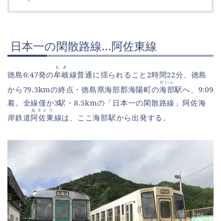
日本一の閑散路線…阿佐東線
むぎ
徳島6:47発の
牟岐
線普通に揺られること2時間22分、徳島
かいふ
から79.3kmの終点・徳島県海部郡海陽町の
海部
駅へ、9:09
着。全線僅か3駅・8.5kmの「日本一の閑散路線」阿佐海
あさとう
岸鉄道
阿佐東
線は、ここ海部駅から出発する。