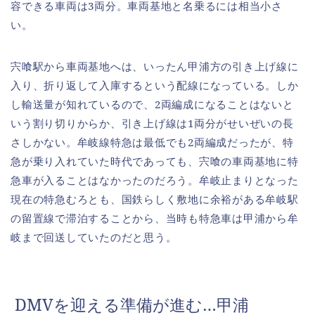
容できる車両は3両分。車両基地と名乗るには相当小さ
い。
宍喰駅から車両基地へは、いったん甲浦方の引き上げ線に
入り、折り返して入庫するという配線になっている。しか
し輸送量が知れているので、2両編成になることはないと
いう割り切りからか、引き上げ線は1両分がせいぜいの長
さしかない。牟岐線特急は最低でも2両編成だったが、特
急が乗り入れていた時代であっても、宍喰の車両基地に特
急車が入ることはなかったのだろう。牟岐止まりとなった
現在の特急むろとも、国鉄らしく敷地に余裕がある牟岐駅
の留置線で滞泊することから、当時も特急車は甲浦から牟
岐まで回送していたのだと思う。
DMVを迎える準備が進む…甲浦