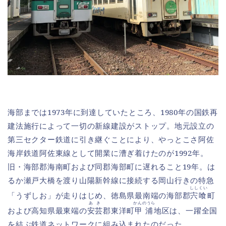
海部までは1973年に到達していたところ、1980年の国鉄再
建法施行によって一切の新線建設がストップ。地元設立の
第三セクター鉄道に引き継ぐことにより、やっとこさ阿佐
海岸鉄道阿佐東線として開業に漕ぎ着けたのが1992年。
旧・海部郡海南町および同郡海部町に遅れること19年。は
るか瀬戸大橋を渡り山陽新幹線に接続する岡山行きの特急
ししくい
「うずしお」が走りはじめ、徳島県最南端の海部郡
宍喰
町
あき
かんのうら
および高知県最東端の
安芸
郡東洋町
甲浦
地区は、一躍全国
を結ぶ鉄道ネットワークに組み込まれたのだった。