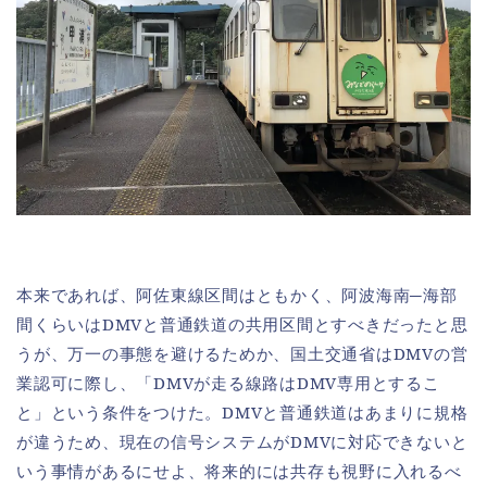
本来であれば、阿佐東線区間はともかく、阿波海南─海部
間くらいはDMVと普通鉄道の共用区間とすべきだったと思
うが、万一の事態を避けるためか、国土交通省はDMVの営
業認可に際し、「DMVが走る線路はDMV専用とするこ
と」という条件をつけた。DMVと普通鉄道はあまりに規格
が違うため、現在の信号システムがDMVに対応できないと
いう事情があるにせよ、将来的には共存も視野に入れるべ