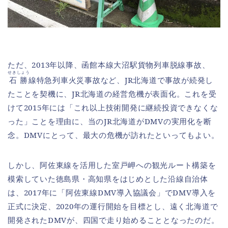
ただ、2013年以降、函館本線大沼駅貨物列車脱線事故、
せきしょう
石勝
線特急列車火災事故など、JR北海道で事故が続発し
たことを契機に、JR北海道の経営危機が表面化。これを受
けて2015年には「これ以上技術開発に継続投資できなくな
った」ことを理由に、当のJR北海道がDMVの実用化を断
念。DMVにとって、最大の危機が訪れたといってもよい。
しかし、阿佐東線を活用した室戸岬への観光ルート構築を
模索していた徳島県・高知県をはじめとした沿線自治体
は、2017年に「阿佐東線DMV導入協議会」でDMV導入を
正式に決定、2020年の運行開始を目標とし、遠く北海道で
開発されたDMVが、四国で走り始めることとなったのだ。