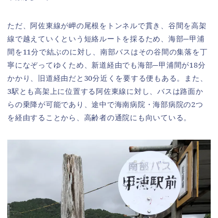
ただ、阿佐東線が岬の尾根をトンネルで貫き、谷間を高架
線で越えていくという短絡ルートを採るため、海部─甲浦
間を11分で結ぶのに対し、南部バスはその谷間の集落を丁
寧になぞってゆくため、新道経由でも海部─甲浦間が18分
かかり、旧道経由だと30分近くを要する便もある。また、
3駅とも高架上に位置する阿佐東線に対し、バスは路面か
らの乗降が可能であり、途中で海南病院・海部病院の2つ
を経由することから、高齢者の通院にも向いている。