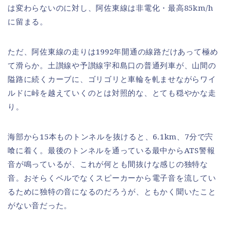
は変わらないのに対し、阿佐東線は非電化・最高85km/h
に留まる。
ただ、阿佐東線の走りは1992年開通の線路だけあって極め
て滑らか。土讃線や予讃線宇和島口の普通列車が、山間の
隘路に続くカーブに、ゴリゴリと車輪を軋ませながらワイ
ルドに峠を越えていくのとは対照的な、とても穏やかな走
り。
海部から15本ものトンネルを抜けると、6.1km、7分で宍
喰に着く。最後のトンネルを通っている最中からATS警報
音が鳴っているが、これが何とも間抜けな感じの独特な
音。おそらくベルでなくスピーカーから電子音を流してい
るために独特の音になるのだろうが、ともかく聞いたこと
がない音だった。