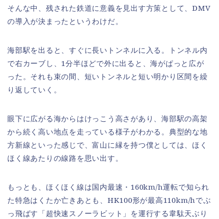
そんな中、残された鉄道に意義を見出す方策として、DMV
の導入が決まったというわけだ。
海部駅を出ると、すぐに長いトンネルに入る。トンネル内
で右カーブし、1分半ほどで外に出ると、海がぱっと広が
った。それも束の間、短いトンネルと短い明かり区間を繰
り返していく。
眼下に広がる海からはけっこう高さがあり、海部駅の高架
から続く高い地点を走っている様子がわかる。典型的な地
方新線といった感じで、富山に縁を持つ僕としては、ほく
ほく線あたりの線路を思い出す。
もっとも、ほくほく線は国内最速・160km/h運転で知られ
た特急はくたか亡きあとも、HK100形が最高110km/hでぶ
っ飛ばす「超快速スノーラビット」を運行する韋駄天ぶり