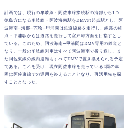
計画では、現行の牟岐線・阿佐東線接続駅の海部から1つ
徳島方になる牟岐線・阿波海南駅をDMVの起点駅とし、阿
波海南─海部─宍喰─甲浦間は鉄道線路を走行し、線路の終
点・甲浦駅からは道路を走行して室戸岬方面を目指すとし
ている。このため、阿波海南─甲浦間はDMV専用の鉄道と
なり、一般の牟岐線列車はすべて阿波海南で折り返し、ま
た阿佐東線の線内運転もすべてDMVで置き換えられる予定
である。これを受け、現在阿佐東線を走っている2両の車
両は阿佐東線での運用を終えることとなり、再活用先を探
すこととなった。