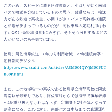
このため、スピードに勝る阿佐東線と、小回りが効く南部
バスで輸送を分担しているものと思う。普通ならば、輸送
力がある鉄道は高校生、小回りがきくバスは高齢者の通院
と相場が決まっているものだが、阿佐東線の定期利用はわ
ずか2名(下記記事参照)に過ぎず、そもそも分担するほどの
人がいないのも事実ではある。
‪徳島）阿佐海岸鉄道 8年ぶり利用者減、27年連続赤字：
朝日新聞デジタル
https://www.asahi.com/articles/ASM6C4QYQM6CPUT
B00P.html
また、この地域唯一の高校である徳島県立海部高校は阿波
海南駅が最寄りであり、阿佐東線からでは海部でJR牟岐線
へ1駅乗り換えなければならず、定期券も2社合算となって
割高になる。これに対し、南部バスは牟岐までの直通運行