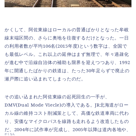
かくして、阿佐東線はローカルの普通ばかりとなった牟岐
線末端区間の、さらに奥地を往復するだけとなった。一日
の利用者数が平均106名(2015年度)という数字は、全国で
も最低レベル。これ以上の延伸はまず無理で、年々過疎化
が進む中で沿線自治体の補助も限界を迎えつつあり、1992
年に開通したばかりの鉄道は、たった30年足らずで廃止の
瀬戸際に追い込まれてしまったのだ。
その追い込まれた阿佐東線の起死回生の一手が、
DMV(Dual Mode Viecle)の導入である。JR北海道がロー
カル線の維持コスト削減策として、高価な鉄道車両に代わ
り、安価なマイクロバスを線路も走れるよう改造したもの
だ。2004年に試作車が完成し、2005年以降は道内各地や、
がくなん