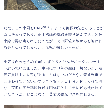
ただ、この車両もDMV導入によって御役御免となることが
既に決まっており、高千穂線の廃線を乗り越えて遠く阿佐
東線で再び走り出したのだが、その阿佐東線からも追われ
る身となってしまった。流転が激しい人生だ。
乗客は自分を含めて6名。ずらりと並んだボックスシート
へ思い思いに座った。車内につり革の類は一切ないが、着
席定員以上に乗客が乗ることはないのだろう。普通列車で
は使われていないがブラウン管テレビも備え付けられてお
り、実際に高千穂線時代は団体用としてテレビも使われて
いたそうだ。どことなく一昔前の観光バスを思わせる。