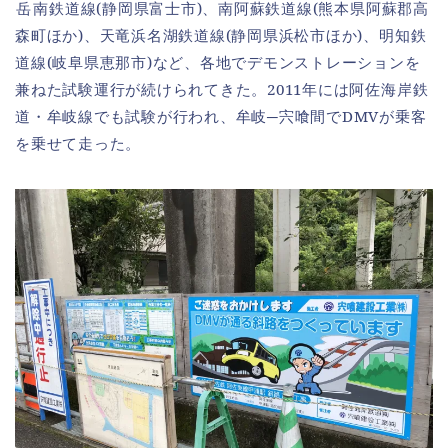
岳南
鉄道線(静岡県富士市)、南阿蘇鉄道線(熊本県阿蘇郡高
森町ほか)、天竜浜名湖鉄道線(静岡県浜松市ほか)、明知鉄
道線(岐阜県恵那市)など、各地でデモンストレーションを
兼ねた試験運行が続けられてきた。2011年には阿佐海岸鉄
道・牟岐線でも試験が行われ、牟岐─宍喰間でDMVが乗客
を乗せて走った。