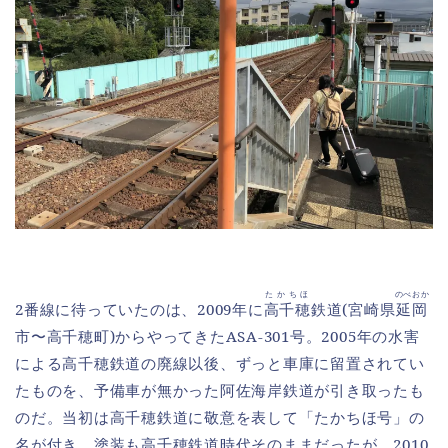
たかちほ
のべおか
2番線に待っていたのは、2009年に
高千穂
鉄道(宮崎県
延岡
市〜高千穂町)からやってきたASA-301号。2005年の水害
による高千穂鉄道の廃線以後、ずっと車庫に留置されてい
たものを、予備車が無かった阿佐海岸鉄道が引き取ったも
のだ。当初は高千穂鉄道に敬意を表して「たかちほ号」の
名が付き、塗装も高千穂鉄道時代そのままだったが、2010