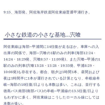
9:15、海部発。阿佐海岸鉄道阿佐東線普通甲浦行き。
小さな鉄道の小さな基地…宍喰
阿佐東線は海部─甲浦間に14往復が走るほか、車庫への入
出庫の関係で、海部─宍喰の1駅のみの列車(海部12:24・
14:24・18:29発、宍喰8:57・11:09発)、また宍喰─甲浦の1
駅のみの列車(宍喰13:28・15:28・19:33発、甲浦8:29・
10:08発)も存在する。都合、朝夕は1時間1本、昼間および
夜は1時間半に1本が運行されている計算となり、牟岐線牟
岐─海部の10往復/日よりも本数は多い。これは、並行する
徳島バス南部(南部バス)の牟岐─甲浦線の13.5往復/日より
もわずかに多く、阿佐東線はこうしたローカル線にしては
本数が多い。