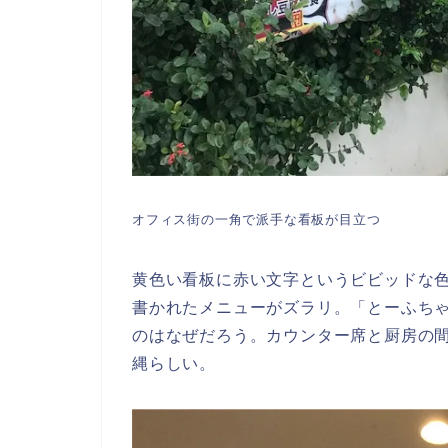
オフィス街の一角で派手な看板が目立つ
黄色い看板に赤い文字というビビッドな
書かれたメニューがズラリ。「とーふち
のはなぜだろう。カウンター席と厨房の
縄らしい。