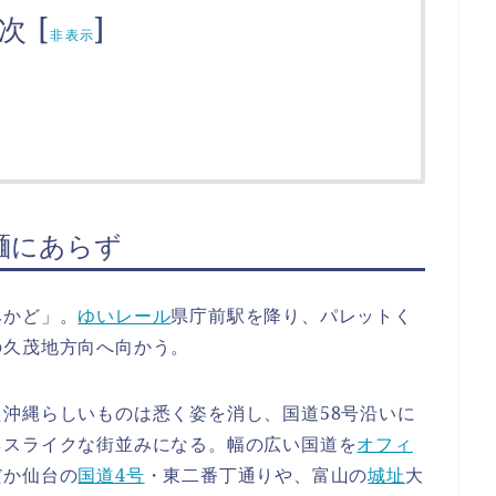
次
[
]
非表示
麺にあらず
みかど」。
ゆいレール
県庁前駅を降り、パレットく
の久茂地方向へ向かう。
沖縄らしいものは悉く姿を消し、国道58号沿いに
ネスライクな街並みになる。幅の広い国道を
オフィ
だか仙台の
国道4号
・東二番丁通りや、富山の
城址
大