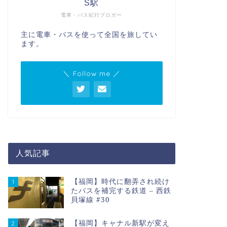
S駅
電車・バス紀行ブロガー
主に電車・バスを使って全国を旅してい
ます。
＼ Follow me ／
人気記事
【福岡】時代に翻弄され続け
1
たバスを補完する鉄道 – 西鉄
貝塚線 #30
【福岡】キャナル新駅が変え
2