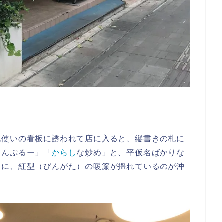
色使いの看板に誘われて店に入ると、縦書きの札に
ゃんぷるー」「
からし
な炒め」と、平仮名ばかりな
間に、紅型（びんがた）の暖簾が揺れているのが沖