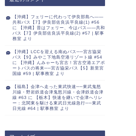
【沖縄】フェリーに代わって伊良部島へ――
共和バス【7】伊良部佐良浜平良線(1) #56
に
【沖縄】昔はフェリー、今はバス――共和
バス【7】伊良部佐良浜平良線(2) #57 | 駅事
務室
より
【沖縄】LCCを迎える南ぬバス──宮古協栄
バス【9】みやこ下地島空港リゾート線 #54
に
【沖縄】んみゃーち宮古！宮古空港エアポ
ートバスの将来──宮古協栄バス【5】新里宮
国線 #59 | 駅事務室
より
【福島】会津へ走った東武快速──東武鬼怒
川線・野岩鉄道会津鬼怒川線・会津鉄道会津
線 #63
に
【栃木】快速を継いで会津へリレ
ー：北関東を駆ける東武日光線急行──東武
日光線 #64 | 駅事務室
より