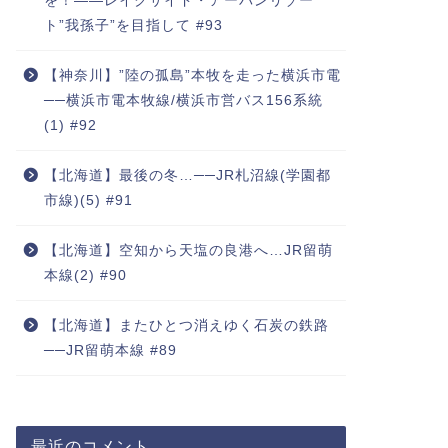
を！――レイクサイド・アーバンリゾー
ト”我孫子”を目指して #93
【神奈川】”陸の孤島”本牧を走った横浜市電
──横浜市電本牧線/横浜市営バス156系統
(1) #92
【北海道】最後の冬…──JR札沼線(学園都
市線)(5) #91
【北海道】空知から天塩の良港へ…JR留萌
本線(2) #90
【北海道】またひとつ消えゆく石炭の鉄路
──JR留萌本線 #89
最近のコメント