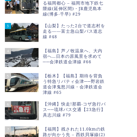
る福岡都心 – 福岡市地下鉄七
隈線(延伸区間)・JR鹿児島本
線(博多-千早) #29
【山梨】たった2台で道志村を
3
走る――富士急山梨バス道志
線 #48
【福島】芦ノ牧温泉へ、大内
4
宿へ…日本の原風景を求めて
──会津鉄道会津線 #66
【栃木】【福島】期待を背負
5
う特急リバティ会津──野岩鉄
道会津鬼怒川線・会津鉄道会
津線 #65
【沖縄】快走!那覇-コザ急行バ
6
ス──琉球バス交通【23急行】
具志川線 #79
【福岡】残された11.0kmの鉄
7
路が向かう先 – 西鉄貝塚線(2)