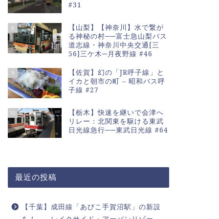
#31
【山梨】【神奈川】水で繋が
8
る神秘の村──富士急山梨バス
道志線・神奈川中央交通[三
56]三ケ木─月夜野線 #46
【佐賀】幻の「JR呼子線」と
9
イカと朝市の町 – 昭和バス呼
子線 #27
【栃木】快速を継いで会津へ
10
リレー：北関東を駆ける東武
日光線急行──東武日光線 #64
最近の投稿
【千葉】成田線「あびこ手賀沼駅」の新設