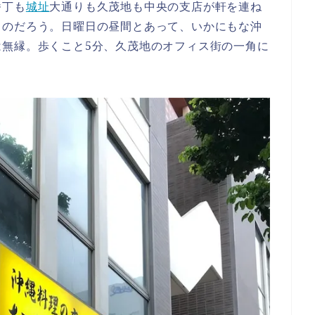
番丁も
城址
大通りも久茂地も中央の支店が軒を連ね
るのだろう。日曜日の昼間とあって、いかにもな沖
は無縁。歩くこと5分、久茂地のオフィス街の一角に