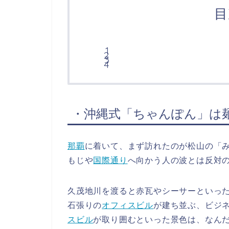
目
・沖縄式「ちゃんぽん」は
那覇
に着いて、まず訪れたのが松山の「
もじや
国際通り
へ向かう人の波とは反対
久茂地川を渡ると赤瓦やシーサーといった
石張りの
オフィスビル
が建ち並ぶ、ビジ
スビル
が取り囲むといった景色は、なん